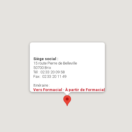
Siège social :
15 route Pierre de Belleville
50700 Brix
Tél : 02 33 20 09 58
Fax : 02 33 20 11 49
Itinéraire :
Vers Formacial
-
À partir de Formacial