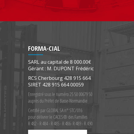
FORMA-CIAL
SARL au capital de 8 000.00€
Gérant : M. DUPONT Frédéric
RCS Cherbourg 428 915 664
SIRET 428 915 664 00059
Enregistré sous le numéro 25 50 00679 50
auprès du Préfet de Basse-Normandie
Certifié par GLOBAL SA n° STC/016
pour délivrer le CACES® des Familles
R 482 - R 484 - R 485 - R 486- R 489 - R 490